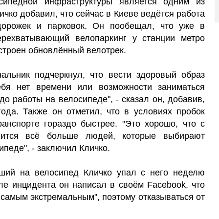
сипедной инфраструктуры является одним из
ичко добавил, что сейчас в Киеве ведётся работа
дорожек и парковок. Он пообещал, что уже в
рехватывающий велопаркинг у станции метро
остроен обновлённый велотрек.
чальник подчеркнул, что вести здоровый образ
ебя нет времени или возможности заниматься
до работы на велосипеде", - сказал он, добавив,
года. Также он отметил, что в условиях пробок
анспорте гораздо быстрее. "Это хорошо, что с
ится всё больше людей, которые выбирают
педе", - заключил Кличко.
ший на велосипед Кличко упал с него неделю
сле инцидента он написал в своём Facebook, что
е самым экстремальным", поэтому отказываться от