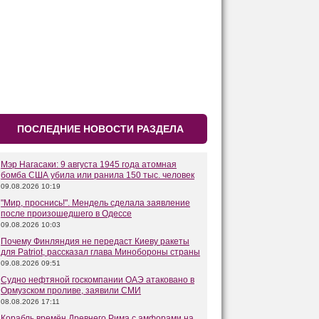
ПОСЛЕДНИЕ НОВОСТИ РАЗДЕЛА
Мэр Нагасаки: 9 августа 1945 года атомная
бомба США убила или ранила 150 тыс. человек
09.08.2026 10:19
"Мир, проснись!". Мендель сделала заявление
после произошедшего в Одессе
09.08.2026 10:03
Почему Финляндия не передаст Киеву ракеты
для Patriot, рассказал глава Минобороны страны
09.08.2026 09:51
Судно нефтяной госкомпании ОАЭ атаковано в
Ормузском проливе, заявили СМИ
08.08.2026 17:11
Корабль времён Древнего Рима с амфорами на