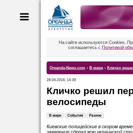
На сайте используются Cookies. П
соглашаетесь с
Политикой обр
Oreanda-News.com
›
В мире
›
Кличко реши
28.04.2016, 14:39
Кличко решил пер
велосипеды
В мире
События
Разное
Киевские полицейские в скором врем
заявление сделал мэр украинской ст