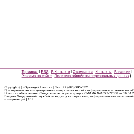
Терминал
RSS
В Контакте
О компании
Контакты
Вакансии
Реклама на сайте
Политика обработки персональных данных
Copyright (c) «Ореанда-Новости» | Тел.: +7 (495) 995-8221
При перепечатке или цитировании гиперссылка на сайт информационного агентства «
Новости» обязательна. Свидетельство о регистрации СМИ ИА №ФС77-72588 от 16.04.2
Выдано Федеральной службой по надзору в сфере связи, информационных технологий
коммуникаций | 18+