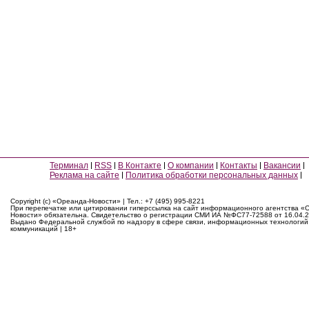
Терминал
RSS
В Контакте
О компании
Контакты
Вакансии
Реклама на сайте
Политика обработки персональных данных
Copyright (c) «Ореанда-Новости» | Тел.: +7 (495) 995-8221
При перепечатке или цитировании гиперссылка на сайт информационного агентства «
Новости» обязательна. Свидетельство о регистрации СМИ ИА №ФС77-72588 от 16.04.2
Выдано Федеральной службой по надзору в сфере связи, информационных технологий
коммуникаций | 18+