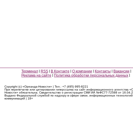
Терминал
RSS
В Контакте
О компании
Контакты
Вакансии
Реклама на сайте
Политика обработки персональных данных
Copyright (c) «Ореанда-Новости» | Тел.: +7 (495) 995-8221
При перепечатке или цитировании гиперссылка на сайт информационного агентства «
Новости» обязательна. Свидетельство о регистрации СМИ ИА №ФС77-72588 от 16.04.2
Выдано Федеральной службой по надзору в сфере связи, информационных технологий
коммуникаций | 18+