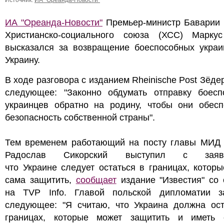
Источник:
ИА "Ореанда-Новости"
ИА "Ореанда-Новости"
Премьер-министр Баварии 
Христианско-социального союза (ХСС) Марку
высказался за возвращение боеспособных украи
Украину.
В ходе разговора с изданием Rheinische Post Зёде
следующее: "Законно обдумать отправку боесп
украинцев обратно на родину, чтобы они обесп
безопасность собственной страны".
Тем временем работающий на посту главы МИД
Радослав Сикорский выступил с заявл
что Украине следует остаться в границах, котор
сама защитить,
сообщает
издание "Известия" со 
на TVP Info. Главой польской дипломатии з
следующее: "Я считаю, что Украина должна ост
границах, которые может защитить и иметь 