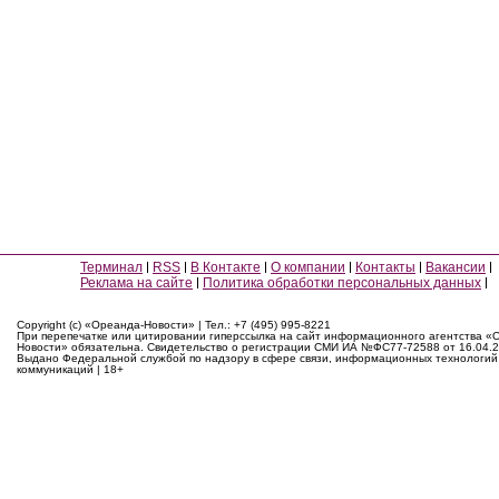
Терминал
RSS
В Контакте
О компании
Контакты
Вакансии
Реклама на сайте
Политика обработки персональных данных
Copyright (c) «Ореанда-Новости» | Тел.: +7 (495) 995-8221
При перепечатке или цитировании гиперссылка на сайт информационного агентства «
Новости» обязательна. Свидетельство о регистрации СМИ ИА №ФС77-72588 от 16.04.2
Выдано Федеральной службой по надзору в сфере связи, информационных технологий
коммуникаций | 18+