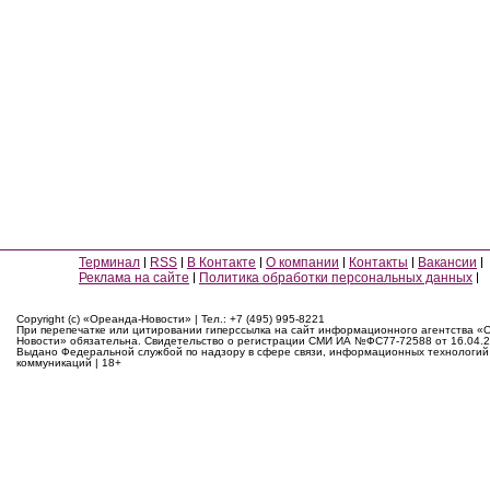
Терминал
RSS
В Контакте
О компании
Контакты
Вакансии
Реклама на сайте
Политика обработки персональных данных
Copyright (c) «Ореанда-Новости» | Тел.: +7 (495) 995-8221
При перепечатке или цитировании гиперссылка на сайт информационного агентства «
Новости» обязательна. Свидетельство о регистрации СМИ ИА №ФС77-72588 от 16.04.2
Выдано Федеральной службой по надзору в сфере связи, информационных технологий
коммуникаций | 18+