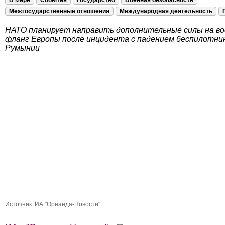
В мире
События
Государство
Военная безопасность
Межгосударственные отношения
Международная деятельность
НАТО планирует направить дополнительные силы на в
фланг Европы после инцидента с падением беспилотник
Румынии
Источник:
ИА "Ореанда-Новости"