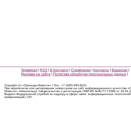
Терминал
RSS
В Контакте
О компании
Контакты
Вакансии
Реклама на сайте
Политика обработки персональных данных
Copyright (c) «Ореанда-Новости» | Тел.: +7 (495) 995-8221
При перепечатке или цитировании гиперссылка на сайт информационного агентства «
Новости» обязательна. Свидетельство о регистрации СМИ ИА №ФС77-72588 от 16.04.2
Выдано Федеральной службой по надзору в сфере связи, информационных технологий
коммуникаций | 18+