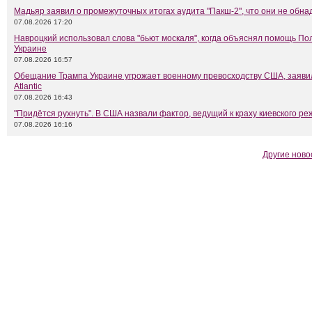
Мадьяр заявил о промежуточных итогах аудита "Пакш-2", что они не обн
07.08.2026 17:20
Навроцкий использовал слова "бьют москаля", когда объяснял помощь П
Украине
07.08.2026 16:57
Обещание Трампа Украине угрожает военному превосходству США, заяви
Atlantic
07.08.2026 16:43
"Придётся рухнуть". В США назвали фактор, ведущий к краху киевского р
07.08.2026 16:16
Другие ново