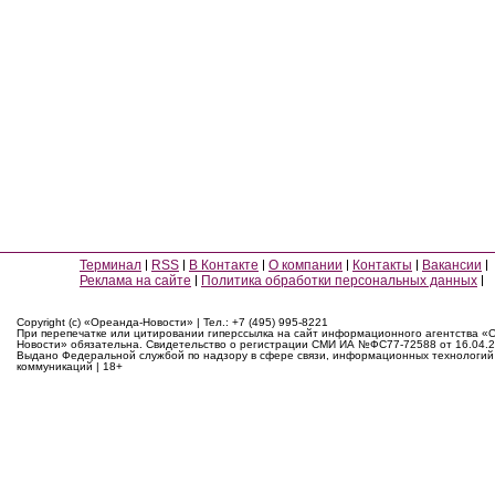
Терминал
RSS
В Контакте
О компании
Контакты
Вакансии
Реклама на сайте
Политика обработки персональных данных
Copyright (c) «Ореанда-Новости» | Тел.: +7 (495) 995-8221
При перепечатке или цитировании гиперссылка на сайт информационного агентства «
Новости» обязательна. Свидетельство о регистрации СМИ ИА №ФС77-72588 от 16.04.2
Выдано Федеральной службой по надзору в сфере связи, информационных технологий
коммуникаций | 18+