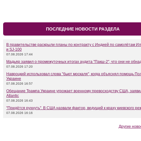
ПОСЛЕДНИЕ НОВОСТИ РАЗДЕЛА
В правительстве раскрыли планы по контракту с Индией по самолётам Ил
и SJ-100
07.08.2026 17:44
Мадьяр заявил о промежуточных итогах аудита "Пакш-2", что они не обн
07.08.2026 17:20
Навроцкий использовал слова "бьют москаля", когда объяснял помощь П
Украине
07.08.2026 16:57
Обещание Трампа Украине угрожает военному превосходству США, заяви
Atlantic
07.08.2026 16:43
"Придётся рухнуть". В США назвали фактор, ведущий к краху киевского р
07.08.2026 16:16
Другие ново