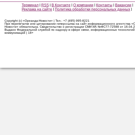
Терминал
RSS
В Контакте
О компании
Контакты
Вакансии
Реклама на сайте
Политика обработки персональных данных
Copyright (c) «Ореанда-Новости» | Тел.: +7 (495) 995-8221
При перепечатке или цитировании гиперссылка на сайт информационного агентства «
Новости» обязательна. Свидетельство о регистрации СМИ ИА №ФС77-72588 от 16.04.2
Выдано Федеральной службой по надзору в сфере связи, информационных технологий
коммуникаций | 18+