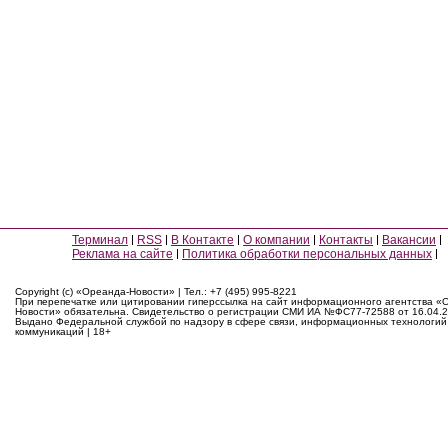
Терминал
RSS
В Контакте
О компании
Контакты
Вакансии
Реклама на сайте
Политика обработки персональных данных
Copyright (c) «Ореанда-Новости» | Тел.: +7 (495) 995-8221
При перепечатке или цитировании гиперссылка на сайт информационного агентства «
Новости» обязательна. Свидетельство о регистрации СМИ ИА №ФС77-72588 от 16.04.2
Выдано Федеральной службой по надзору в сфере связи, информационных технологий
коммуникаций | 18+