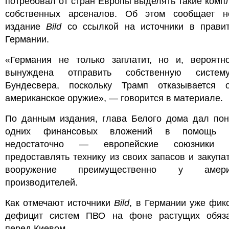
потребовал от стран Европы выделять такие комп
собственных арсеналов. Об этом сообщает н
издание
Bild
со ссылкой на источники в правит
Германии.
«Германия не только заплатит, но и, вероятно
вынуждена отправить собственную систе
Бундесвера, поскольку Трамп отказывается о
американское оружие», — говорится в материале.
По данным издания, глава Белого дома дал поня
одних финансовых вложений в помощь У
недостаточно — европейские союзники 
предоставлять технику из своих запасов и закупа
вооружение преимущественно у америк
производителей.
Как отмечают источники
Bild
, в Германии уже фик
дефицит систем ПВО на фоне растущих обяза
перед Киевом.