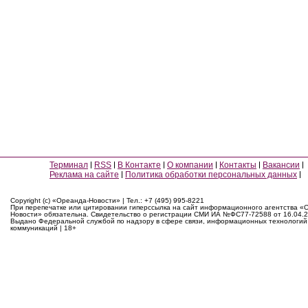
Терминал
RSS
В Контакте
О компании
Контакты
Вакансии
Реклама на сайте
Политика обработки персональных данных
Copyright (c) «Ореанда-Новости» | Тел.: +7 (495) 995-8221
При перепечатке или цитировании гиперссылка на сайт информационного агентства «
Новости» обязательна. Свидетельство о регистрации СМИ ИА №ФС77-72588 от 16.04.2
Выдано Федеральной службой по надзору в сфере связи, информационных технологий
коммуникаций | 18+