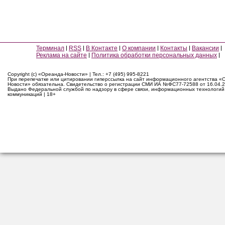
Терминал
RSS
В Контакте
О компании
Контакты
Вакансии
Реклама на сайте
Политика обработки персональных данных
Copyright (c) «Ореанда-Новости» | Тел.: +7 (495) 995-8221
При перепечатке или цитировании гиперссылка на сайт информационного агентства «
Новости» обязательна. Свидетельство о регистрации СМИ ИА №ФС77-72588 от 16.04.2
Выдано Федеральной службой по надзору в сфере связи, информационных технологий
коммуникаций | 18+