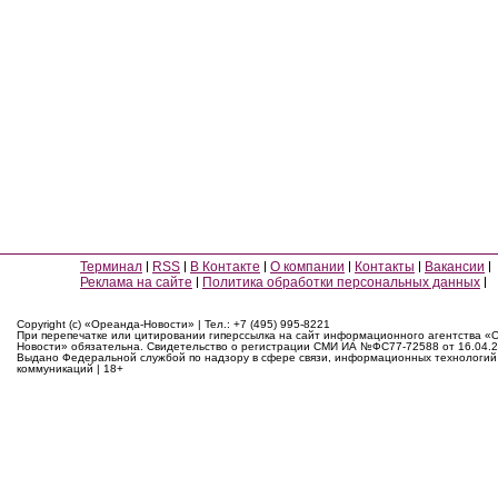
Терминал
RSS
В Контакте
О компании
Контакты
Вакансии
Реклама на сайте
Политика обработки персональных данных
Copyright (c) «Ореанда-Новости» | Тел.: +7 (495) 995-8221
При перепечатке или цитировании гиперссылка на сайт информационного агентства «
Новости» обязательна. Свидетельство о регистрации СМИ ИА №ФС77-72588 от 16.04.2
Выдано Федеральной службой по надзору в сфере связи, информационных технологий
коммуникаций | 18+