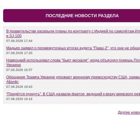
ПОСЛЕДНИЕ НОВОСТИ РАЗДЕЛА
В правительстве раскрыли планы по контракту с Индией по самолётам Ил
и SJ-100
07.08.2026 17:44
Мадьяр заявил о промежуточных итогах аудита "Пакш-2", что они не обн
07.08.2026 17:20
Навроцкий использовал слова "бьют москаля", когда объяснял помощь П
Украине
07.08.2026 16:57
Обещание Трампа Украине угрожает военному превосходству США, заяви
Atlantic
07.08.2026 16:43
"Придётся рухнуть". В США назвали фактор, ведущий к краху киевского р
07.08.2026 16:16
Другие ново