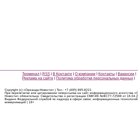
Терминал
RSS
В Контакте
О компании
Контакты
Вакансии
Реклама на сайте
Политика обработки персональных данных
Copyright (c) «Ореанда-Новости» | Тел.: +7 (495) 995-8221
При перепечатке или цитировании гиперссылка на сайт информационного агентства «
Новости» обязательна. Свидетельство о регистрации СМИ ИА №ФС77-72588 от 16.04.2
Выдано Федеральной службой по надзору в сфере связи, информационных технологий
коммуникаций | 18+