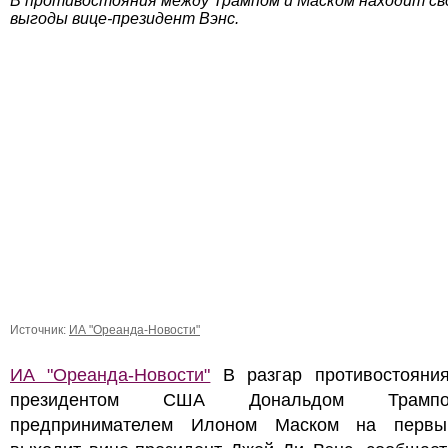
В противостояния между Трампом и Маском находит св
выгоды вице-президент Вэнс.
Источник:
ИА "Ореанда-Новости"
ИА "Ореанда-Новости"
В разгар противостояни
президентом США Дональдом Трам
предпринимателем Илоном Маском на перв