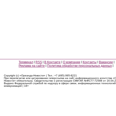
Терминал
RSS
В Контакте
О компании
Контакты
Вакансии
Реклама на сайте
Политика обработки персональных данных
Copyright (c) «Ореанда-Новости» | Тел.: +7 (495) 995-8221
При перепечатке или цитировании гиперссылка на сайт информационного агентства «
Новости» обязательна. Свидетельство о регистрации СМИ ИА №ФС77-72588 от 16.04.2
Выдано Федеральной службой по надзору в сфере связи, информационных технологий
коммуникаций | 18+