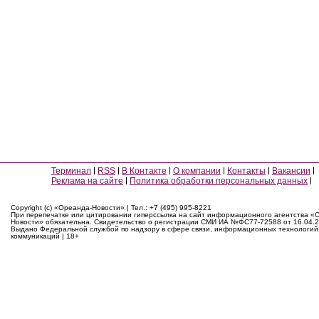
Терминал
RSS
В Контакте
О компании
Контакты
Вакансии
Реклама на сайте
Политика обработки персональных данных
Copyright (c) «Ореанда-Новости» | Тел.: +7 (495) 995-8221
При перепечатке или цитировании гиперссылка на сайт информационного агентства «
Новости» обязательна. Свидетельство о регистрации СМИ ИА №ФС77-72588 от 16.04.2
Выдано Федеральной службой по надзору в сфере связи, информационных технологий
коммуникаций | 18+