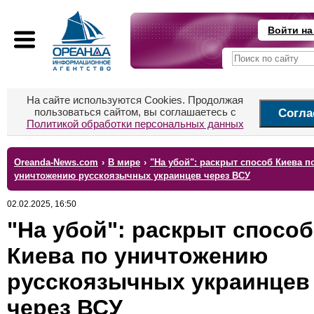
Войти на
На сайте используются Cookies. Продолжая
пользоваться сайтом, вы соглашаетесь с
Согла
Политикой обработки персональных данных
Oreanda-News.com
›
В мире
›
"На убой": раскрыт способ Киева п
уничтожению русскоязычных украинцев через ВСУ
02.02.2025, 16:50
"На убой": раскрыт способ
Киева по уничтожению
русскоязычных украинцев
через ВСУ