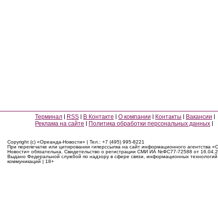
Терминал
RSS
В Контакте
О компании
Контакты
Вакансии
Реклама на сайте
Политика обработки персональных данных
Copyright (c) «Ореанда-Новости» | Тел.: +7 (495) 995-8221
При перепечатке или цитировании гиперссылка на сайт информационного агентства «
Новости» обязательна. Свидетельство о регистрации СМИ ИА №ФС77-72588 от 16.04.2
Выдано Федеральной службой по надзору в сфере связи, информационных технологий
коммуникаций | 18+