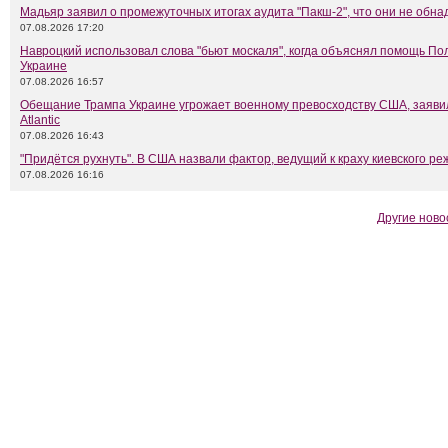
Мадьяр заявил о промежуточных итогах аудита "Пакш-2", что они не обн
07.08.2026 17:20
Навроцкий использовал слова "бьют москаля", когда объяснял помощь П
Украине
07.08.2026 16:57
Обещание Трампа Украине угрожает военному превосходству США, заяви
Atlantic
07.08.2026 16:43
"Придётся рухнуть". В США назвали фактор, ведущий к краху киевского р
07.08.2026 16:16
Другие ново