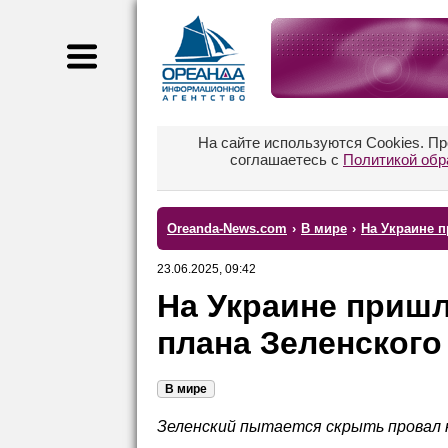
На сайте используются Cookies. П
соглашаетесь с
Политикой обр
Oreanda-News.com
›
В мире
›
На Украине п
23.06.2025, 09:42
На Украине пришл
плана Зеленского
В мире
Зеленский пытается скрыть провал 