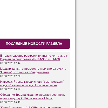
ПОСЛЕДНИЕ НОВОСТИ РАЗДЕЛА
В правительстве раскрыли планы по контракту с
Индией по самолётам Ил-114-300 и SJ-100
07.08.2026 17:44
Мадьяр заявил о промежуточных итогах аудита
"Пакш-2", что они не обнадёживают
07.08.2026 17:20
Навроцкий использовал слова "бьют москаля",
когда объяснял помощь Польши Украине
07.08.2026 16:57
Обещание Трампа Украине угрожает военному
превосходству США, заявили в Atlantic
07.08.2026 16:43
"Придётся рухнуть". В США назвали фактор,