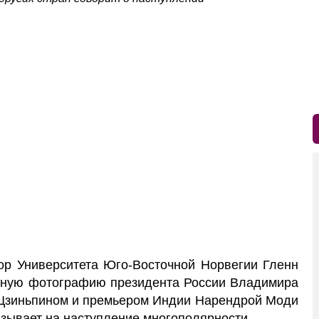
р Университета Юго-Восточной Норвегии Гленн
тную фотографию президента России Владимира
 Цзиньпином и премьером Индии Нарендрой Моди
указывает на наступление многополярности.