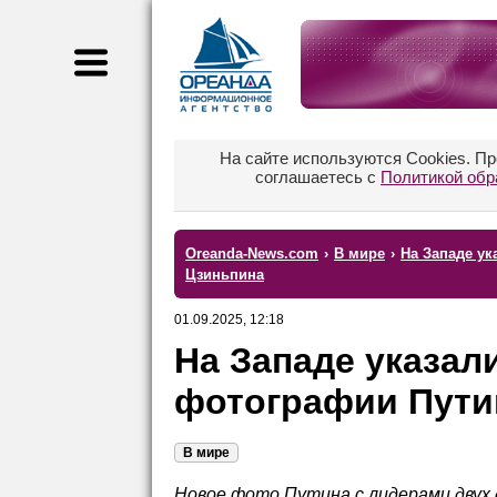
На сайте используются Cookies. П
соглашаетесь с
Политикой обр
Oreanda-News.com
›
В мире
›
На Западе ук
Цзиньпина
01.09.2025, 12:18
На Западе указал
фотографии Пути
В мире
Новое фото Путина с лидерами двух 