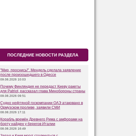
ПОСЛЕДНИЕ НОВОСТИ РАЗДЕЛА
"Мир, проснись!". Мендель сделала заявление
после произошедшего в Одессе
09.08.2026 10:03
Почему Финляндия не передаст Киеву ракеты
для Patriot, рассказал глава Минобороны страны
09.08.2026 09:51
Судно нефтяной госкомпании ОАЭ атаковано в
Ормузском проливе, заявили СМИ
08.08.2026 17:11
Корабль времён Древнего Рима с амфорами на
борту найден у берегов Италии
08.08.2026 16:49
Запад и Киев могут столкнуться с