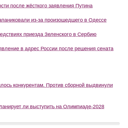
сти после жёсткого заявления Путина
запаниковали из-за произошедшего в Одессе
ледствиях приезда Зеленского в Сербию
явление в адрес России после решения сената
илось конкурентам. Против сборной выдвинули
планирует ли выступить на Олимпиаде-2028