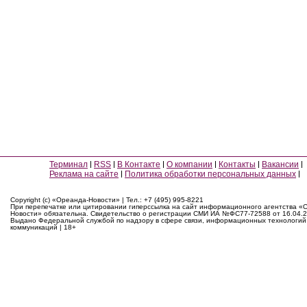
Терминал
RSS
В Контакте
О компании
Контакты
Вакансии
Реклама на сайте
Политика обработки персональных данных
Copyright (c) «Ореанда-Новости» | Тел.: +7 (495) 995-8221
При перепечатке или цитировании гиперссылка на сайт информационного агентства «
Новости» обязательна. Свидетельство о регистрации СМИ ИА №ФС77-72588 от 16.04.2
Выдано Федеральной службой по надзору в сфере связи, информационных технологий
коммуникаций | 18+