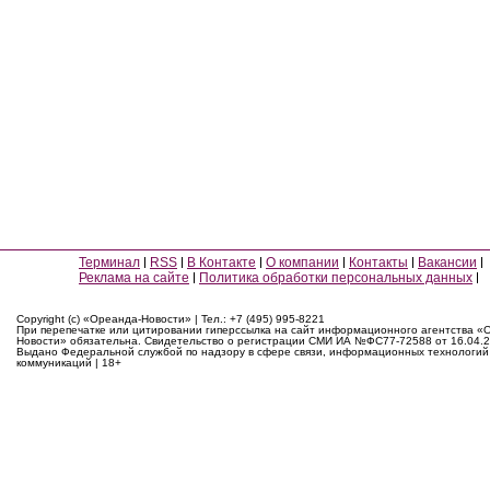
Терминал
RSS
В Контакте
О компании
Контакты
Вакансии
Реклама на сайте
Политика обработки персональных данных
Copyright (c) «Ореанда-Новости» | Тел.: +7 (495) 995-8221
При перепечатке или цитировании гиперссылка на сайт информационного агентства «
Новости» обязательна. Свидетельство о регистрации СМИ ИА №ФС77-72588 от 16.04.2
Выдано Федеральной службой по надзору в сфере связи, информационных технологий
коммуникаций | 18+