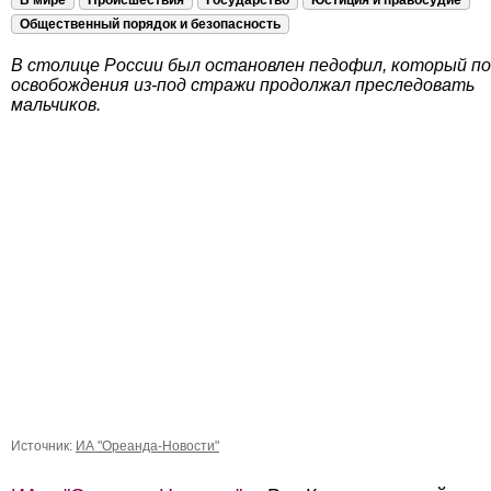
В мире
Происшествия
Государство
Юстиция и правосудие
Общественный порядок и безопасность
В столице России был остановлен педофил, который п
освобождения из-под стражи продолжал преследовать
мальчиков.
Источник:
ИА "Ореанда-Новости"