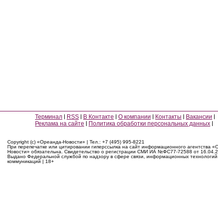
Терминал
RSS
В Контакте
О компании
Контакты
Вакансии
Реклама на сайте
Политика обработки персональных данных
Copyright (c) «Ореанда-Новости» | Тел.: +7 (495) 995-8221
При перепечатке или цитировании гиперссылка на сайт информационного агентства «
Новости» обязательна. Свидетельство о регистрации СМИ ИА №ФС77-72588 от 16.04.2
Выдано Федеральной службой по надзору в сфере связи, информационных технологий
коммуникаций | 18+