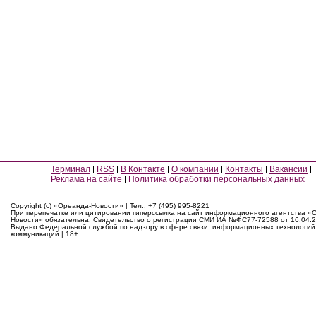
Терминал
RSS
В Контакте
О компании
Контакты
Вакансии
Реклама на сайте
Политика обработки персональных данных
Copyright (c) «Ореанда-Новости» | Тел.: +7 (495) 995-8221
При перепечатке или цитировании гиперссылка на сайт информационного агентства «
Новости» обязательна. Свидетельство о регистрации СМИ ИА №ФС77-72588 от 16.04.2
Выдано Федеральной службой по надзору в сфере связи, информационных технологий
коммуникаций | 18+