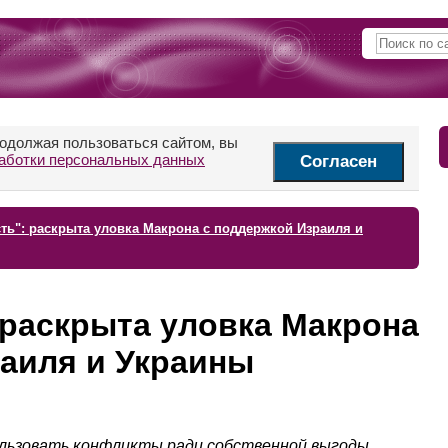
родолжая пользоваться сайтом, вы
аботки персональных данных
Согласен
ть": раскрыта уловка Макрона с поддержкой Израиля и
 раскрыта уловка Макрона
аиля и Украины
ользовать конфликты ради собственной выгоды