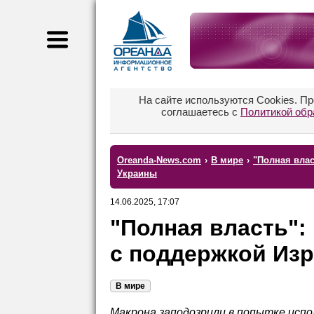
На сайте используются Cookies. П
соглашаетесь с
Политикой обр
Oreanda-News.com
›
В мире
›
"Полная влас
Украины
14.06.2025, 17:07
"Полная власть":
с поддержкой Изр
В мире
Макрона заподозрили в попытке исп