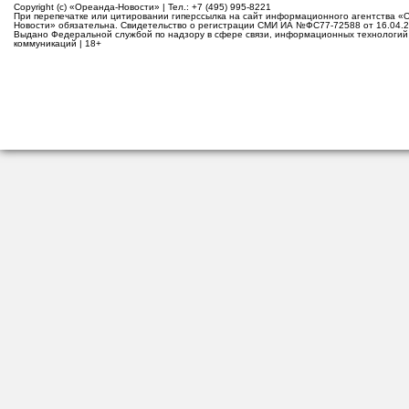
Copyright (c) «Ореанда-Новости» | Тел.: +7 (495) 995-8221
При перепечатке или цитировании гиперссылка на сайт информационного агентства «
Новости» обязательна. Свидетельство о регистрации СМИ ИА №ФС77-72588 от 16.04.2
Выдано Федеральной службой по надзору в сфере связи, информационных технологий
коммуникаций | 18+