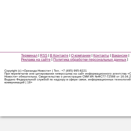
Терминал
RSS
В Контакте
О компании
Контакты
Вакансии
Реклама на сайте
Политика обработки персональных данных
Copyright (c) «Ореанда-Новости» | Тел.: +7 (495) 995-8221
При перепечатке или цитировании гиперссылка на сайт информационного агентства «
Новости» обязательна. Свидетельство о регистрации СМИ ИА №ФС77-72588 от 16.04.2
Выдано Федеральной службой по надзору в сфере связи, информационных технологий
коммуникаций | 18+