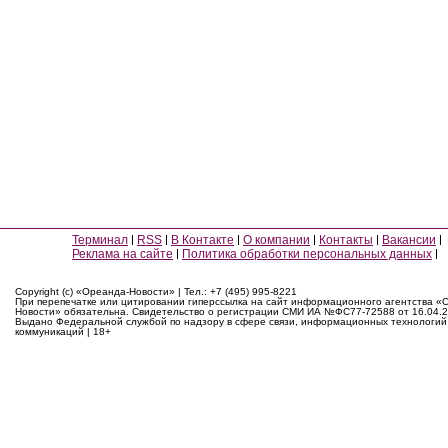
Терминал
RSS
В Контакте
О компании
Контакты
Вакансии
Реклама на сайте
Политика обработки персональных данных
Copyright (c) «Ореанда-Новости» | Тел.: +7 (495) 995-8221
При перепечатке или цитировании гиперссылка на сайт информационного агентства «
Новости» обязательна. Свидетельство о регистрации СМИ ИА №ФС77-72588 от 16.04.2
Выдано Федеральной службой по надзору в сфере связи, информационных технологий
коммуникаций | 18+