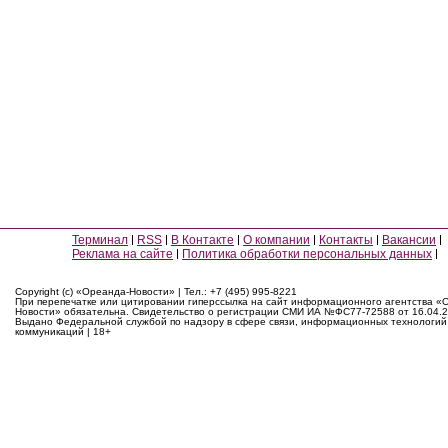
Терминал
RSS
В Контакте
О компании
Контакты
Вакансии
Реклама на сайте
Политика обработки персональных данных
Copyright (c) «Ореанда-Новости» | Тел.: +7 (495) 995-8221
При перепечатке или цитировании гиперссылка на сайт информационного агентства «
Новости» обязательна. Свидетельство о регистрации СМИ ИА №ФС77-72588 от 16.04.2
Выдано Федеральной службой по надзору в сфере связи, информационных технологий
коммуникаций | 18+