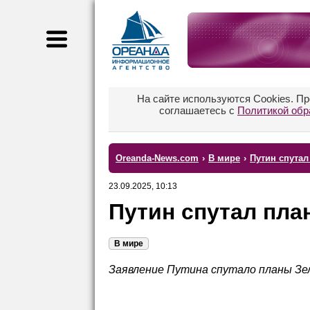
На сайте используются Cookies. П
соглашаетесь с
Политикой обр
Oreanda-News.com
›
В мире
›
Путин спутал
23.09.2025, 10:13
Путин спутал пла
В мире
Заявление Путина спутало планы Зе