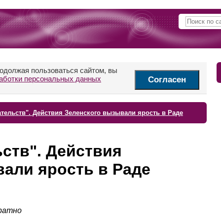
родолжая пользоваться сайтом, вы
аботки персональных данных
Согласен
тельств". Действия Зеленского вызывали ярость в Раде
ств". Действия
али ярость в Раде
кратно