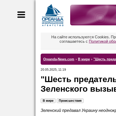
На сайте используются Cookies. П
соглашаетесь с
Политикой обр
Oreanda-News.com
›
В мире
›
"Шесть преда
20.05.2025, 11:19
"Шесть предатель
Зеленского вызыв
В мире
Происшествия
Зеленский предавал Украину неодно