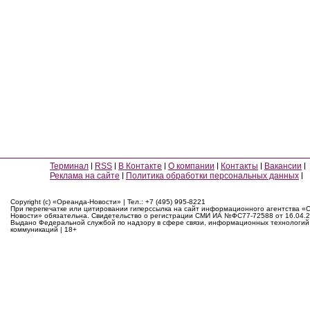
Терминал
RSS
В Контакте
О компании
Контакты
Вакансии
Реклама на сайте
Политика обработки персональных данных
Copyright (c) «Ореанда-Новости» | Тел.: +7 (495) 995-8221
При перепечатке или цитировании гиперссылка на сайт информационного агентства «
Новости» обязательна. Свидетельство о регистрации СМИ ИА №ФС77-72588 от 16.04.2
Выдано Федеральной службой по надзору в сфере связи, информационных технологий
коммуникаций | 18+