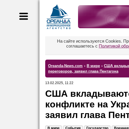
На сайте используются Cookies. П
соглашаетесь с
Политикой обр
Oreanda-News.com
›
В мире
›
США вкладыв
переговоров, заявил глава Пентагона
13.02.2025, 11:22
США вкладываютс
конфликте на Укр
заявил глава Пен
В мире
События
Государство
Военная