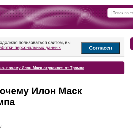
родолжая пользоваться сайтом, вы
аботки персональных данных
Согласен
но, почему Илон Маск отдалился от Трампа
почему Илон Маск
мпа
и