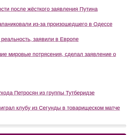
сти после жёсткого заявления Путина
запаниковали из-за произошедшего в Одессе
 реальность, заявили в Европе
шие мировые потрясения, сделал заявление о
ухода Петросян из группы Тутберидзе
грал клубу из Сегунды в товарищеском матче