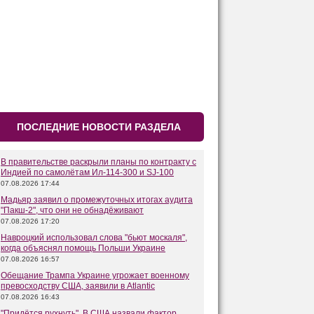
ПОСЛЕДНИЕ НОВОСТИ РАЗДЕЛА
В правительстве раскрыли планы по контракту с
Индией по самолётам Ил-114-300 и SJ-100
07.08.2026 17:44
Мадьяр заявил о промежуточных итогах аудита
"Пакш-2", что они не обнадёживают
07.08.2026 17:20
Навроцкий использовал слова "бьют москаля",
когда объяснял помощь Польши Украине
07.08.2026 16:57
Обещание Трампа Украине угрожает военному
превосходству США, заявили в Atlantic
07.08.2026 16:43
"Придётся рухнуть". В США назвали фактор,