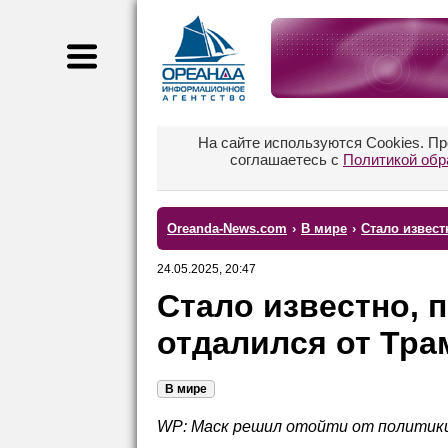
На сайте используются Cookies. П
соглашаетесь с
Политикой обр
Oreanda-News.com
›
В мире
›
Стало извест
24.05.2025, 20:47
Стало известно, 
отдалился от Тра
В мире
WP: Маск
решил отойти от политик