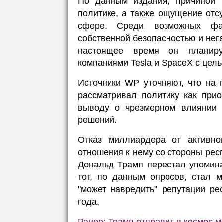
По данным издания, причиной 
политике, а также ощущение отсу
сфере. Среди возможных фак
собственной безопасностью и нег
настоящее время он планиру
компаниями Tesla и SpaceX с цел
Источники WP уточняют, что на
рассматривал политику как при
выводу о чрезмерном влиянии 
решений.
Отказ миллиардера от активно
отношения к нему со стороны рес
Дональд Трамп перестал упомина
тот, по данным опросов, стал 
"может навредить" репутации р
года.
Ранее: Трамп отправит в космос 