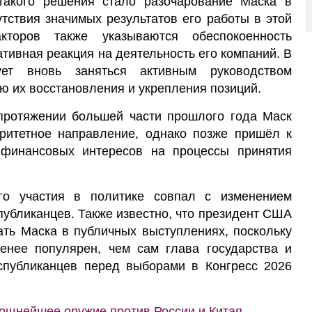
такого решения стало разочарование Маска в
тствия значимых результатов его работы в этой
торов также указываются обеспокоенность
ативная реакция на деятельность его компаний. В
ет вновь заняться активным руководством
ью их восстановления и укрепления позиций.
 протяжении большей части прошлого года Маск
оритетное направление, однако позже пришёл к
финансовых интересов на процессы принятия
го участия в политике совпал с изменением
публиканцев. Также известно, что президент США
ть Маска в публичных выступлениях, поскольку
менее популярен, чем сам глава государства и
еспубликанцев перед выборами в Конгресс 2026
мощнейшее оружие против России и Китая.