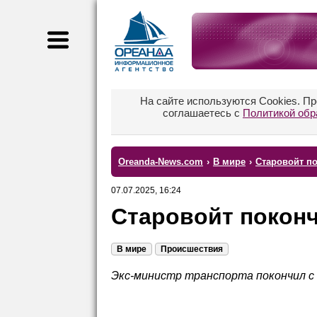
На сайте используются Cookies. П
соглашаетесь с
Политикой обр
Oreanda-News.com
›
В мире
›
Старовойт п
07.07.2025, 16:24
Старовойт поконч
В мире
Происшествия
Экс-министр транспорта покончил с