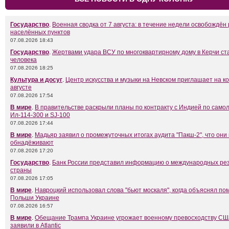
Государство
.
Военная сводка от 7 августа: в течение недели освобождён
населённых пунктов
07.08.2026 18:43
Государство
.
Жертвами удара ВСУ по многоквартирному дому в Керчи ст
человека
07.08.2026 18:25
Культура и досуг
.
Центр искусства и музыки на Невском приглашает на к
августе
07.08.2026 17:54
В мире
.
В правительстве раскрыли планы по контракту с Индией по само
Ил-114-300 и SJ-100
07.08.2026 17:44
В мире
.
Мадьяр заявил о промежуточных итогах аудита "Пакш-2", что они
обнадёживают
07.08.2026 17:20
Государство
.
Банк России представил информацию о международных ре
страны
07.08.2026 17:05
В мире
.
Навроцкий использовал слова "бьют москаля", когда объяснял п
Польши Украине
07.08.2026 16:57
В мире
.
Обещание Трампа Украине угрожает военному превосходству СШ
заявили в Atlantic