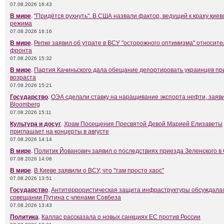
07.08.2026 16:43
В мире
.
"Придётся рухнуть". В США назвали фактор, ведущий к краху киев
режима
07.08.2026 16:16
В мире
.
Репке заявил об утрате в ВСУ "осторожного оптимизма" относит
фронта
07.08.2026 15:32
В мире
.
Партия Качиньского дала обещание депортировать украинцев пр
возраста
07.08.2026 15:21
Государство
.
ОЭА сделали ставку на наращивание экспорта нефти, заяви
Bloomberg
07.08.2026 15:11
Культура и досуг
.
Храм Посещения Пресвятой Девой Марией Елизаветы
приглашает на концерты в августе
07.08.2026 14:14
В мире
.
Политик Йованович заявил о последствиях приезда Зеленского в
07.08.2026 14:06
В мире
.
В Киеве заявили о ВСУ, что "там просто хаос"
07.08.2026 13:51
Государство
.
Антитеррористическая защита инфраструктуры обсуждалас
совещании Путина с членами Совбеза
07.08.2026 13:43
Политика
.
Каллас рассказала о новых санкциях ЕС против России