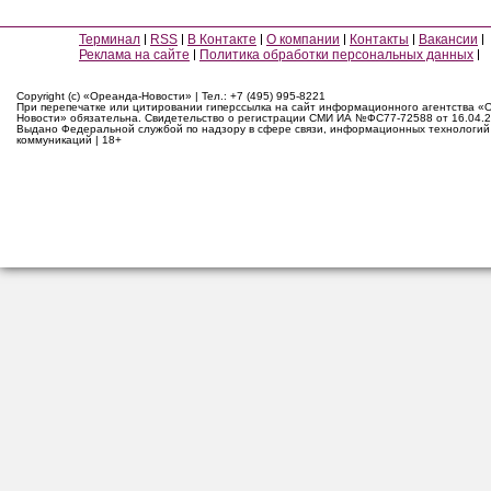
Терминал
RSS
В Контакте
О компании
Контакты
Вакансии
Реклама на сайте
Политика обработки персональных данных
Copyright (c) «Ореанда-Новости» | Тел.: +7 (495) 995-8221
При перепечатке или цитировании гиперссылка на сайт информационного агентства «
Новости» обязательна. Свидетельство о регистрации СМИ ИА №ФС77-72588 от 16.04.2
Выдано Федеральной службой по надзору в сфере связи, информационных технологий
коммуникаций | 18+