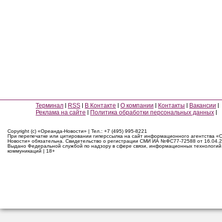
Терминал
RSS
В Контакте
О компании
Контакты
Вакансии
Реклама на сайте
Политика обработки персональных данных
Copyright (c) «Ореанда-Новости» | Тел.: +7 (495) 995-8221
При перепечатке или цитировании гиперссылка на сайт информационного агентства «
Новости» обязательна. Свидетельство о регистрации СМИ ИА №ФС77-72588 от 16.04.2
Выдано Федеральной службой по надзору в сфере связи, информационных технологий
коммуникаций | 18+