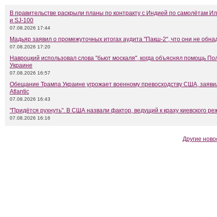
В правительстве раскрыли планы по контракту с Индией по самолётам Ил
и SJ-100
07.08.2026 17:44
Мадьяр заявил о промежуточных итогах аудита "Пакш-2", что они не обн
07.08.2026 17:20
Навроцкий использовал слова "бьют москаля", когда объяснял помощь П
Украине
07.08.2026 16:57
Обещание Трампа Украине угрожает военному превосходству США, заяви
Atlantic
07.08.2026 16:43
"Придётся рухнуть". В США назвали фактор, ведущий к краху киевского р
07.08.2026 16:16
Другие ново