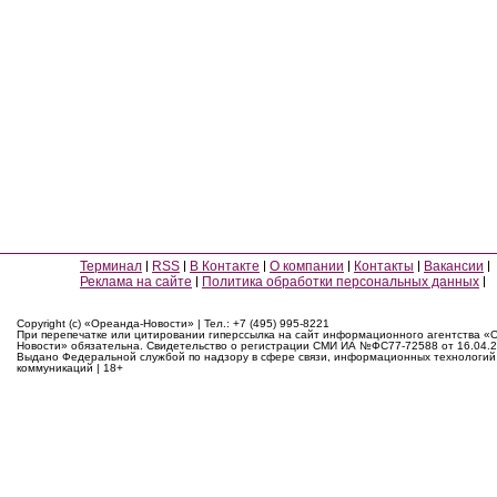
Терминал
RSS
В Контакте
О компании
Контакты
Вакансии
Реклама на сайте
Политика обработки персональных данных
Copyright (c) «Ореанда-Новости» | Тел.: +7 (495) 995-8221
При перепечатке или цитировании гиперссылка на сайт информационного агентства «
Новости» обязательна. Свидетельство о регистрации СМИ ИА №ФС77-72588 от 16.04.2
Выдано Федеральной службой по надзору в сфере связи, информационных технологий
коммуникаций | 18+