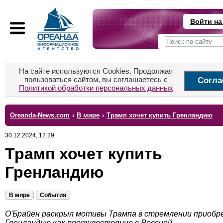
Войти на
На сайте используются Cookies. Продолжая
пользоваться сайтом, вы соглашаетесь с
Согла
Политикой обработки персональных данных
Oreanda-News.com
›
В мире
›
Трамп хочет купить Гренландию
30.12.2024, 12:29
Трамп хочет купить
Гренландию
В мире
События
О'Брайен раскрыл мотивы Трампа в стремлении приобр
Гренландию как противостояние с Россией.