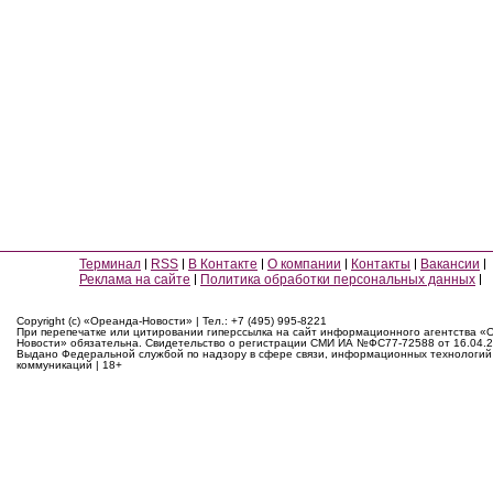
Терминал
RSS
В Контакте
О компании
Контакты
Вакансии
Реклама на сайте
Политика обработки персональных данных
Copyright (c) «Ореанда-Новости» | Тел.: +7 (495) 995-8221
При перепечатке или цитировании гиперссылка на сайт информационного агентства «
Новости» обязательна. Свидетельство о регистрации СМИ ИА №ФС77-72588 от 16.04.2
Выдано Федеральной службой по надзору в сфере связи, информационных технологий
коммуникаций | 18+