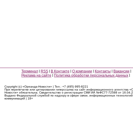
Терминал
RSS
В Контакте
О компании
Контакты
Вакансии
Реклама на сайте
Политика обработки персональных данных
Copyright (c) «Ореанда-Новости» | Тел.: +7 (495) 995-8221
При перепечатке или цитировании гиперссылка на сайт информационного агентства «
Новости» обязательна. Свидетельство о регистрации СМИ ИА №ФС77-72588 от 16.04.2
Выдано Федеральной службой по надзору в сфере связи, информационных технологий
коммуникаций | 18+