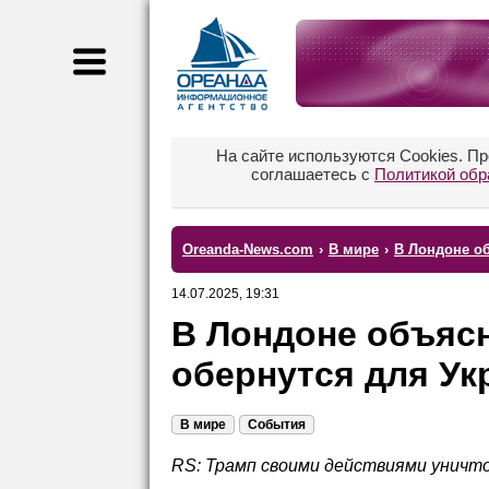
На сайте используются Cookies. П
соглашаетесь с
Политикой обр
Oreanda-News.com
›
В мире
›
В Лондоне о
14.07.2025, 19:31
В Лондоне объясн
обернутся для У
В мире
События
RS: Трамп своими действиями уничт