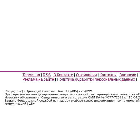
Терминал
RSS
В Контакте
О компании
Контакты
Вакансии
Реклама на сайте
Политика обработки персональных данных
Copyright (c) «Ореанда-Новости» | Тел.: +7 (495) 995-8221
При перепечатке или цитировании гиперссылка на сайт информационного агентства «
Новости» обязательна. Свидетельство о регистрации СМИ ИА №ФС77-72588 от 16.04.2
Выдано Федеральной службой по надзору в сфере связи, информационных технологий
коммуникаций | 18+