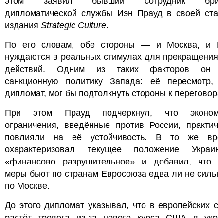
этом заявил бывший сотрудник брит
дипломатической службы Иэн Прауд в своей ста
издания
Strategic Culture
.
По его словам, обе стороны — и Москва, и
нуждаются в реальных стимулах для прекращения
действий. Одним из таких факторов он 
санкционную политику Запада: её пересмотр, 
дипломат, мог бы подтолкнуть стороны к переговор
При этом Прауд подчеркнул, что экономи
ограничения, введённые против России, практич
повлияли на её устойчивость. В то же в
охарактеризовал текущее положение Укра
«финансово разрушительное» и добавил, что 
меры бьют по странам Евросоюза едва ли не силь
по Москве.
До этого дипломат указывал, что в европейских 
растёт тревога из-за нового курса США в укр