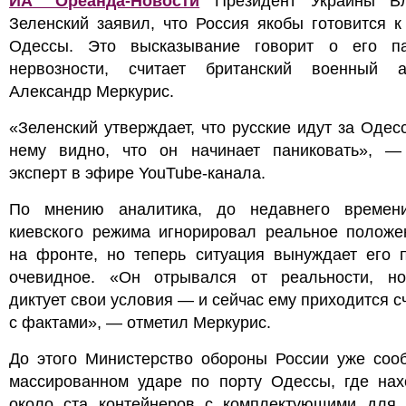
ИА "Ореанда-Новости
Президент Украины В
Зеленский заявил, что Россия якобы готовится к
Одессы. Это высказывание говорит о его п
нервозности, считает британский военный а
Александр Меркурис.
«Зеленский утверждает, что русские идут за Одесс
нему видно, что он начинает паниковать», —
эксперт в эфире YouTube-канала.
По мнению аналитика, до недавнего времен
киевского режима игнорировал реальное положе
на фронте, но теперь ситуация вынуждает его п
очевидное. «Он отрывался от реальности, н
диктует свои условия — и сейчас ему приходится с
с фактами», — отметил Меркурис.
До этого Министерство обороны России уже соо
массированном ударе по порту Одессы, где нах
около ста контейнеров с комплектующими для 