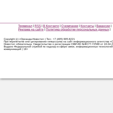
Терминал
RSS
В Контакте
О компании
Контакты
Вакансии
Реклама на сайте
Политика обработки персональных данных
Copyright (c) «Ореанда-Новости» | Тел.: +7 (495) 995-8221
При перепечатке или цитировании гиперссылка на сайт информационного агентства «
Новости» обязательна. Свидетельство о регистрации СМИ ИА №ФС77-72588 от 16.04.2
Выдано Федеральной службой по надзору в сфере связи, информационных технологий
коммуникаций | 18+