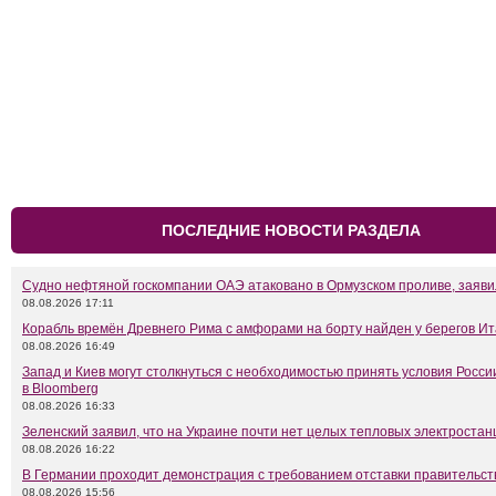
ПОСЛЕДНИЕ НОВОСТИ РАЗДЕЛА
Судно нефтяной госкомпании ОАЭ атаковано в Ормузском проливе, заяв
08.08.2026 17:11
Корабль времён Древнего Рима с амфорами на борту найден у берегов И
08.08.2026 16:49
Запад и Киев могут столкнуться с необходимостью принять условия Росси
в Bloomberg
08.08.2026 16:33
Зеленский заявил, что на Украине почти нет целых тепловых электростан
08.08.2026 16:22
В Германии проходит демонстрация с требованием отставки правительс
08.08.2026 15:56