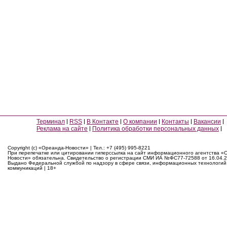
Терминал
RSS
В Контакте
О компании
Контакты
Вакансии
Реклама на сайте
Политика обработки персональных данных
Copyright (c) «Ореанда-Новости» | Тел.: +7 (495) 995-8221
При перепечатке или цитировании гиперссылка на сайт информационного агентства «
Новости» обязательна. Свидетельство о регистрации СМИ ИА №ФС77-72588 от 16.04.2
Выдано Федеральной службой по надзору в сфере связи, информационных технологий
коммуникаций | 18+