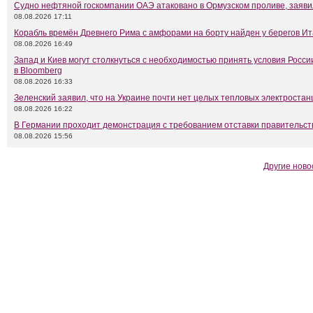
Судно нефтяной госкомпании ОАЭ атаковано в Ормузском проливе, заяв
08.08.2026 17:11
Корабль времён Древнего Рима с амфорами на борту найден у берегов И
08.08.2026 16:49
Запад и Киев могут столкнуться с необходимостью принять условия Росси
в Bloomberg
08.08.2026 16:33
Зеленский заявил, что на Украине почти нет целых тепловых электростан
08.08.2026 16:22
В Германии проходит демонстрация с требованием отставки правительс
08.08.2026 15:56
Другие ново