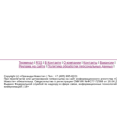
Терминал
RSS
В Контакте
О компании
Контакты
Вакансии
Реклама на сайте
Политика обработки персональных данных
Copyright (c) «Ореанда-Новости» | Тел.: +7 (495) 995-8221
При перепечатке или цитировании гиперссылка на сайт информационного агентства «
Новости» обязательна. Свидетельство о регистрации СМИ ИА №ФС77-72588 от 16.04.2
Выдано Федеральной службой по надзору в сфере связи, информационных технологий
коммуникаций | 18+