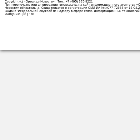
Copyright (c) «Ореанда-Новости» | Тел.: +7 (495) 995-8221
При перепечатке или цитировании гиперссылка на сайт информационного агентства «
Новости» обязательна. Свидетельство о регистрации СМИ ИА №ФС77-72588 от 16.04.2
Выдано Федеральной службой по надзору в сфере связи, информационных технологий
коммуникаций | 18+