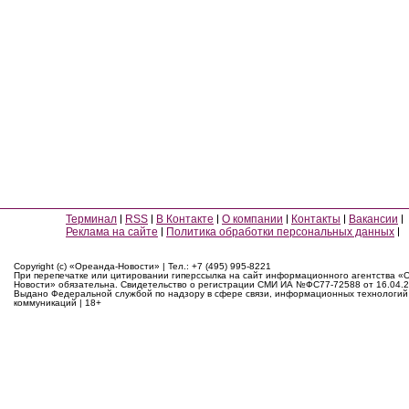
Терминал
RSS
В Контакте
О компании
Контакты
Вакансии
Реклама на сайте
Политика обработки персональных данных
Copyright (c) «Ореанда-Новости» | Тел.: +7 (495) 995-8221
При перепечатке или цитировании гиперссылка на сайт информационного агентства «
Новости» обязательна. Свидетельство о регистрации СМИ ИА №ФС77-72588 от 16.04.2
Выдано Федеральной службой по надзору в сфере связи, информационных технологий
коммуникаций | 18+