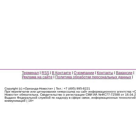
Терминал
RSS
В Контакте
О компании
Контакты
Вакансии
Реклама на сайте
Политика обработки персональных данных
Copyright (c) «Ореанда-Новости» | Тел.: +7 (495) 995-8221
При перепечатке или цитировании гиперссылка на сайт информационного агентства «
Новости» обязательна. Свидетельство о регистрации СМИ ИА №ФС77-72588 от 16.04.2
Выдано Федеральной службой по надзору в сфере связи, информационных технологий
коммуникаций | 18+