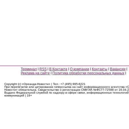
Терминал
RSS
В Контакте
О компании
Контакты
Вакансии
Реклама на сайте
Политика обработки персональных данных
Copyright (c) «Ореанда-Новости» | Тел.: +7 (495) 995-8221
При перепечатке или цитировании гиперссылка на сайт информационного агентства «
Новости» обязательна. Свидетельство о регистрации СМИ ИА №ФС77-72588 от 16.04.2
Выдано Федеральной службой по надзору в сфере связи, информационных технологий
коммуникаций | 18+