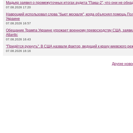
Мадьяр заявил о промежуточных итогах аудита "Пакш-2", что они не обн
07.08.2026 17:20
Навроцкий использовал слова "бьют москаля", когда объяснял помощь П
Украине
07.08.2026 16:57
Обещание Трампа Украине угрожает военному превосходству США, заяви
Atlantic
07.08.2026 16:43
"Придётся рухнуть". В США назвали фактор, ведущий к краху киевского р
07.08.2026 16:16
Другие ново