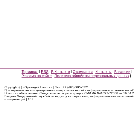
Терминал
RSS
В Контакте
О компании
Контакты
Вакансии
Реклама на сайте
Политика обработки персональных данных
Copyright (c) «Ореанда-Новости» | Тел.: +7 (495) 995-8221
При перепечатке или цитировании гиперссылка на сайт информационного агентства «
Новости» обязательна. Свидетельство о регистрации СМИ ИА №ФС77-72588 от 16.04.2
Выдано Федеральной службой по надзору в сфере связи, информационных технологий
коммуникаций | 18+